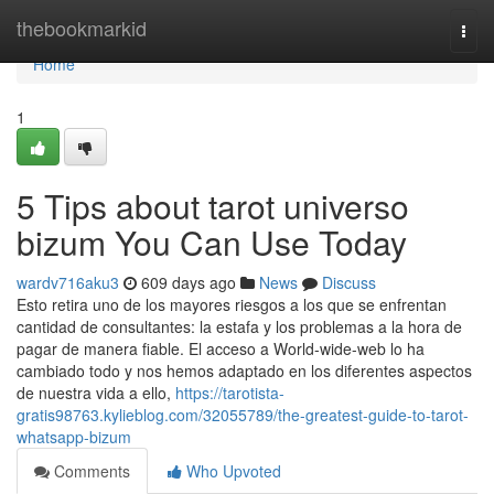
Home
thebookmarkid
Togg
navi
Home
1
5 Tips about tarot universo
bizum You Can Use Today
wardv716aku3
609 days ago
News
Discuss
Esto retira uno de los mayores riesgos a los que se enfrentan
cantidad de consultantes: la estafa y los problemas a la hora de
pagar de manera fiable. El acceso a World-wide-web lo ha
cambiado todo y nos hemos adaptado en los diferentes aspectos
de nuestra vida a ello,
https://tarotista-
gratis98763.kylieblog.com/32055789/the-greatest-guide-to-tarot-
whatsapp-bizum
Comments
Who Upvoted