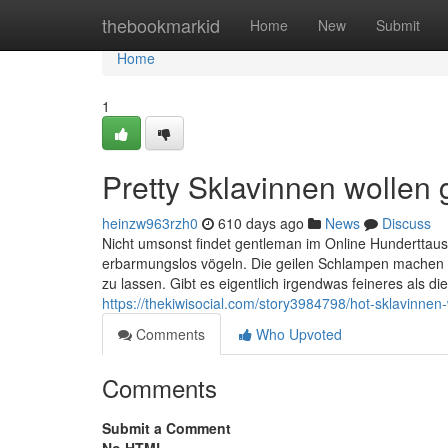
Home
thebookmarkid
Home
New
Submit
Home
1
Pretty Sklavinnen wollen 
heinzw963rzh0
610 days ago
News
Discuss
Nicht umsonst findet gentleman im Online Hunderttau
erbarmungslos vögeln. Die geilen Schlampen machen ga
zu lassen. Gibt es eigentlich irgendwas feineres als di
https://thekiwisocial.com/story3984798/hot-sklavinnen
Comments
Who Upvoted
Comments
Submit a Comment