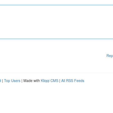
Rep
d
|
Top Users
| Made with
Kliqqi CMS
|
All RSS Feeds