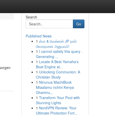
Search
Go
Published News
1
ஸ்பா & வெல்னஸ் JP நகர்:
பிரமாதமான அனுபவம்!
1
I cannot satisfy this query .
Generating ...
1
Locate A Best Yamaha's
Boat Engine at...
esorgen
1
Unlocking Communion: A
Christian Study
1
Ninunua MachiBook
Mtaalamu nchini Kenya
Gharimu...
1
Transform Your Pool with
Stunning Lights
1
NordVPN Review: Your
Ultimate Protection Fort...