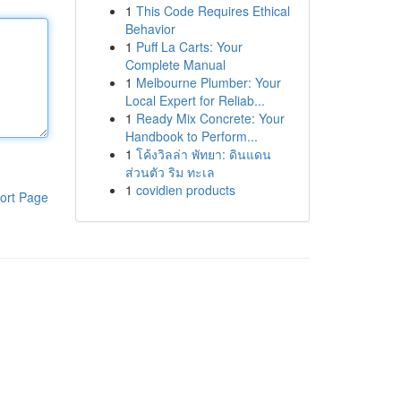
1
This Code Requires Ethical
Behavior
1
Puff La Carts: Your
Complete Manual
1
Melbourne Plumber: Your
Local Expert for Reliab...
1
Ready Mix Concrete: Your
Handbook to Perform...
1
โค้งวิลล่า พัทยา: ดินแดน
ส่วนตัว ริม ทะเล
1
covidien products
ort Page