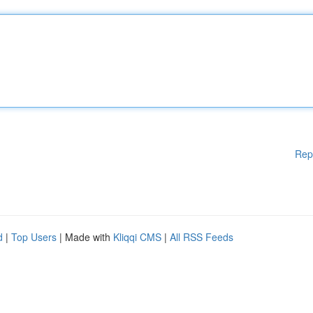
Rep
d
|
Top Users
| Made with
Kliqqi CMS
|
All RSS Feeds