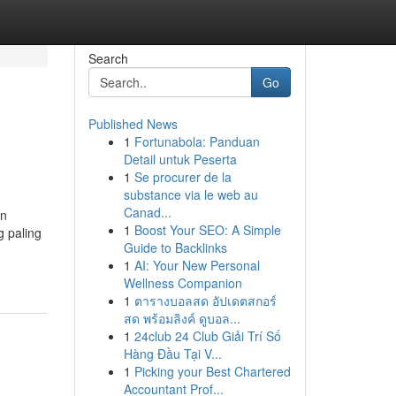
Search
Go
Published News
1
Fortunabola: Panduan
Detail untuk Peserta
1
Se procurer de la
substance via le web au
Canad...
an
1
Boost Your SEO: A Simple
g paling
Guide to Backlinks
1
AI: Your New Personal
Wellness Companion
1
ตารางบอลสด อัปเดตสกอร์
สด พร้อมลิงค์ ดูบอล...
1
24club 24 Club Giải Trí Số
Hàng Đầu Tại V...
1
Picking your Best Chartered
Accountant Prof...