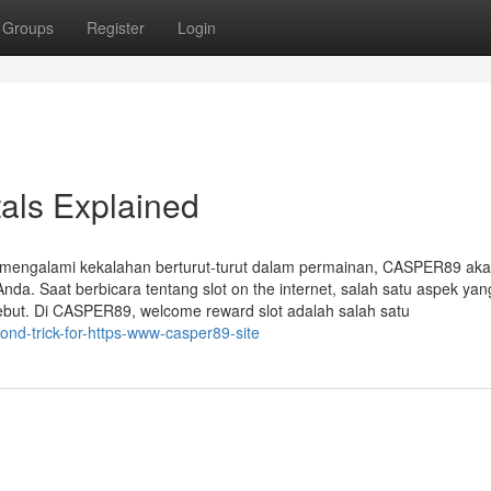
Groups
Register
Login
als Explained
da mengalami kekalahan berturut-turut dalam permainan, CASPER89 ak
. Saat berbicara tentang slot on the internet, salah satu aspek yan
sebut. Di CASPER89, welcome reward slot adalah salah satu
ond-trick-for-https-www-casper89-site