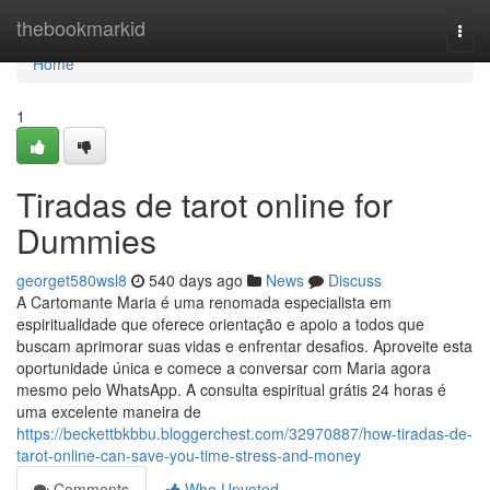
Home
thebookmarkid
Togg
navi
Home
1
Tiradas de tarot online for
Dummies
georget580wsl8
540 days ago
News
Discuss
A Cartomante Maria é uma renomada especialista em
espiritualidade que oferece orientação e apoio a todos que
buscam aprimorar suas vidas e enfrentar desafios. Aproveite esta
oportunidade única e comece a conversar com Maria agora
mesmo pelo WhatsApp. A consulta espiritual grátis 24 horas é
uma excelente maneira de
https://beckettbkbbu.bloggerchest.com/32970887/how-tiradas-de-
tarot-online-can-save-you-time-stress-and-money
Comments
Who Upvoted