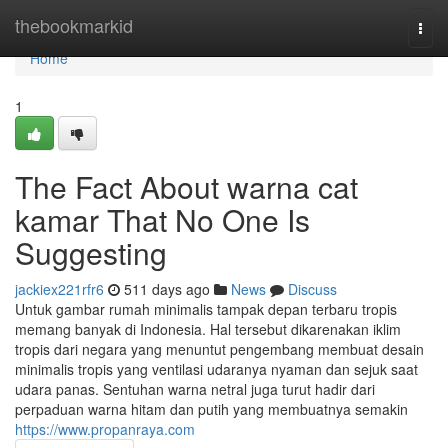
Home
thebookmarkid
Togg
navi
Home
1
The Fact About warna cat
kamar That No One Is
Suggesting
jackiex221rfr6
511 days ago
News
Discuss
Untuk gambar rumah minimalis tampak depan terbaru tropis
memang banyak di Indonesia. Hal tersebut dikarenakan iklim
tropis dari negara yang menuntut pengembang membuat desain
minimalis tropis yang ventilasi udaranya nyaman dan sejuk saat
udara panas. Sentuhan warna netral juga turut hadir dari
perpaduan warna hitam dan putih yang membuatnya semakin
https://www.propanraya.com