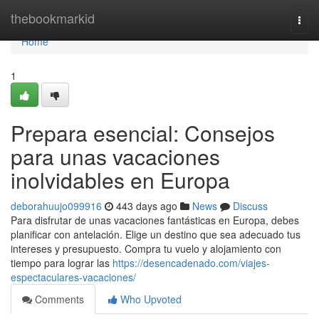
Home
thebookmarkid
Togg
navi
Home
1
Prepara esencial: Consejos
para unas vacaciones
inolvidables en Europa
deborahuujo099916
443 days ago
News
Discuss
Para disfrutar de unas vacaciones fantásticas en Europa, debes
planificar con antelación. Elige un destino que sea adecuado tus
intereses y presupuesto. Compra tu vuelo y alojamiento con
tiempo para lograr las
https://desencadenado.com/viajes-
espectaculares-vacaciones/
Comments
Who Upvoted