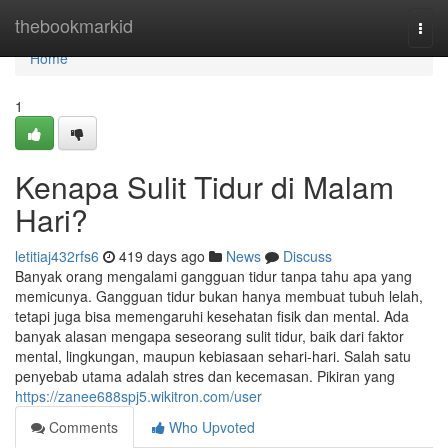
Home
thebookmarkid
Togg
navi
Home
1
Kenapa Sulit Tidur di Malam
Hari?
letitiaj432rfs6
419 days ago
News
Discuss
Banyak orang mengalami gangguan tidur tanpa tahu apa yang
memicunya. Gangguan tidur bukan hanya membuat tubuh lelah,
tetapi juga bisa memengaruhi kesehatan fisik dan mental. Ada
banyak alasan mengapa seseorang sulit tidur, baik dari faktor
mental, lingkungan, maupun kebiasaan sehari-hari. Salah satu
penyebab utama adalah stres dan kecemasan. Pikiran yang
https://zanee688spj5.wikitron.com/user
Comments
Who Upvoted