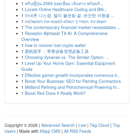
1
ทริปญี่ปุ่น 2569 ยอดเยี่ยม เส้นทาง พร้อมกั...
1
Locate Online Healthcare Coding and Billi...
1
아네론 니스캡: 멀미 불편함 끝, 편안한 여행을 ...
1
חשפניות: המדריך המלא למצוא את המושלמת
1
The contemporary financial market necessitates ...
1
Receptor Alphasat TX AI: A Comprehensive
Overview
1
how to recover lost crypto wallet
1
爱机助手 ：苹果设备管理必备工具
1
Choosing Vyvanse vs. The Similar Option: ...
1
Level Up Your Home Gym: Essential Equipment
Guide
1
Effective gamer growth incorporates numerous tr...
1
Boost Your Business: SEO for Painting Contractors
1
Midland Refining and Petrochemical Powering In...
1
Boost Red Does It Really Work?
Copyright © 2026 |
Advanced Search
|
Live
|
Tag Cloud
|
Top
Users
| Made with
Kliqqi CMS
|
All RSS Feeds