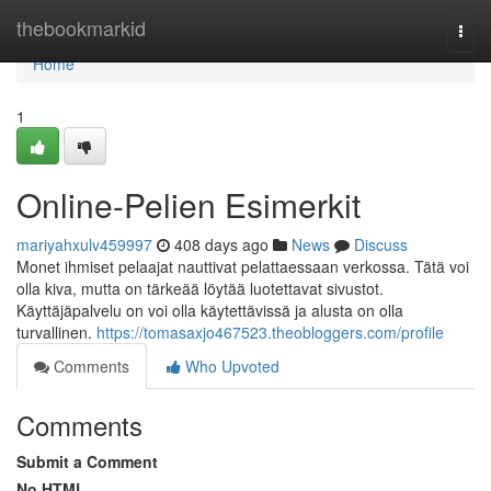
Home
thebookmarkid
Togg
navi
Home
1
Online-Pelien Esimerkit
mariyahxulv459997
408 days ago
News
Discuss
Monet ihmiset pelaajat nauttivat pelattaessaan verkossa. Tätä voi
olla kiva, mutta on tärkeää löytää luotettavat sivustot.
Käyttäjäpalvelu on voi olla käytettävissä ja alusta on olla
turvallinen.
https://tomasaxjo467523.theobloggers.com/profile
Comments
Who Upvoted
Comments
Submit a Comment
No HTML