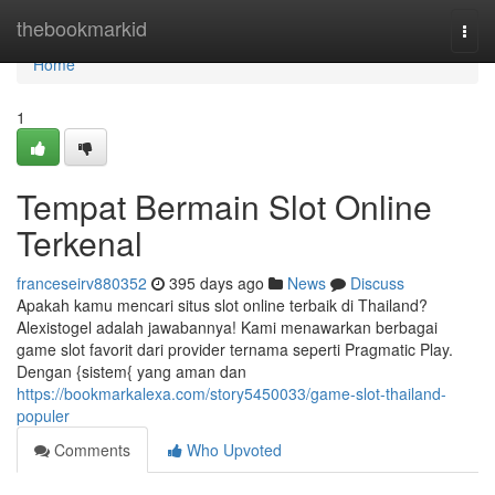
Home
thebookmarkid
Togg
navi
Home
1
Tempat Bermain Slot Online
Terkenal
franceseirv880352
395 days ago
News
Discuss
Apakah kamu mencari situs slot online terbaik di Thailand?
Alexistogel adalah jawabannya! Kami menawarkan berbagai
game slot favorit dari provider ternama seperti Pragmatic Play.
Dengan {sistem{ yang aman dan
https://bookmarkalexa.com/story5450033/game-slot-thailand-
populer
Comments
Who Upvoted