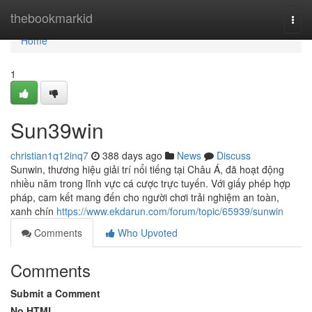
Home
thebookmarkid
Togg
navi
Home
1
Sun39win
christian1q12inq7
388 days ago
News
Discuss
Sunwin, thương hiệu giải trí nổi tiếng tại Châu Á, đã hoạt động
nhiều năm trong lĩnh vực cá cược trực tuyến. Với giấy phép hợp
pháp, cam kết mang đến cho người chơi trải nghiệm an toàn,
xanh chín
https://www.ekdarun.com/forum/topic/65939/sunwin
Comments
Who Upvoted
Comments
Submit a Comment
No HTML