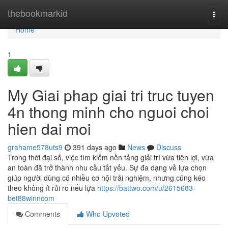
Home
thebookmarkid
Togg
navi
Home
1
My Giai phap giai tri truc tuyen
4n thong minh cho nguoi choi
hien dai moi
grahame578uts9
391 days ago
News
Discuss
Trong thời đại số, việc tìm kiếm nền tảng giải trí vừa tiện lợi, vừa
an toàn đã trở thành nhu cầu tất yếu. Sự đa dạng về lựa chọn
giúp người dùng có nhiều cơ hội trải nghiệm, nhưng cũng kéo
theo không ít rủi ro nếu lựa
https://battwo.com/u/2615683-
bet88winncom
Comments
Who Upvoted