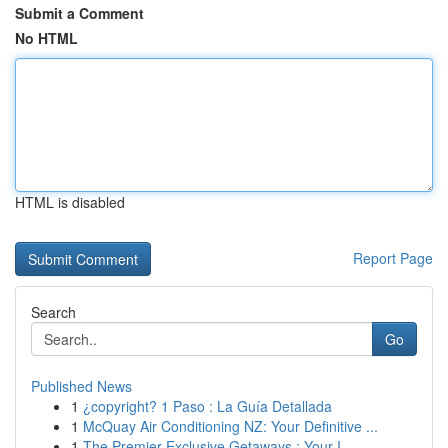
Submit a Comment
No HTML
HTML is disabled
Report Page
Search
Go
Published News
1
¿copyright? 1 Paso : La Guía Detallada
1
McQuay Air Conditioning NZ: Your Definitive ...
1
The Premier Exclusive Getaways : Your I...