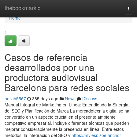
Home
thebookmarkid
Togg
navi
Home
1
Casos de referencia
desarrollados por una
productora audiovisual
Barcelona para redes sociales
neilah5567
385 days ago
News
Discuss
Manual Integral de Marketing en Línea: Entendiendo la Sinergia
del SEO y Planificación de Marca La mercadotecnia digital se ha
convertido en un aspecto crucial en el presente ambiente
competitivo empresarial. Incluye diferentes técnicas que pueden
mejorar considerablemente la presencia en línea. Entre estos
métodos, la integración del SEO y
https://mylesplzoe.anchor-