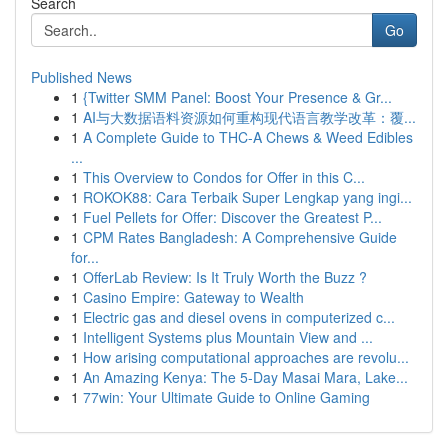
Search
Go
Published News
1
{Twitter SMM Panel: Boost Your Presence & Gr...
1
AI与大数据语料资源如何重构现代语言教学改革：覆...
1
A Complete Guide to THC-A Chews & Weed Edibles
...
1
This Overview to Condos for Offer in this C...
1
ROKOK88: Cara Terbaik Super Lengkap yang ingi...
1
Fuel Pellets for Offer: Discover the Greatest P...
1
CPM Rates Bangladesh: A Comprehensive Guide
for...
1
OfferLab Review: Is It Truly Worth the Buzz ?
1
Casino Empire: Gateway to Wealth
1
Electric gas and diesel ovens in computerized c...
1
Intelligent Systems plus Mountain View and ...
1
How arising computational approaches are revolu...
1
An Amazing Kenya: The 5-Day Masai Mara, Lake...
1
77win: Your Ultimate Guide to Online Gaming