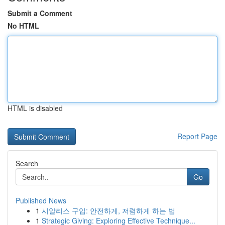
Submit a Comment
No HTML
HTML is disabled
Report Page
Search
Go
Published News
1
시알리스 구입: 안전하게, 저렴하게 하는 법
1
Strategic Giving: Exploring Effective Technique...