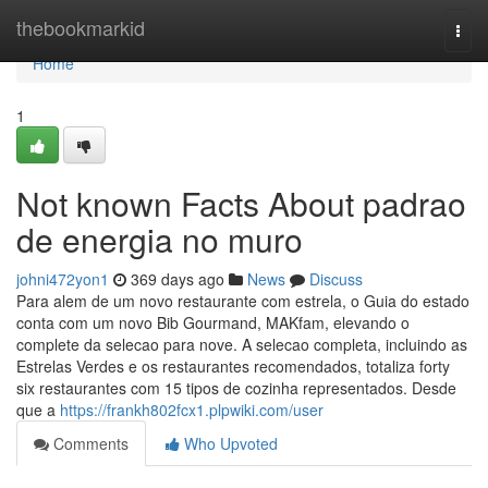
Home
thebookmarkid
Togg
navi
Home
1
Not known Facts About padrao
de energia no muro
johni472yon1
369 days ago
News
Discuss
Para alem de um novo restaurante com estrela, o Guia do estado
conta com um novo Bib Gourmand, MAKfam, elevando o
complete da selecao para nove. A selecao completa, incluindo as
Estrelas Verdes e os restaurantes recomendados, totaliza forty
six restaurantes com 15 tipos de cozinha representados. Desde
que a
https://frankh802fcx1.plpwiki.com/user
Comments
Who Upvoted