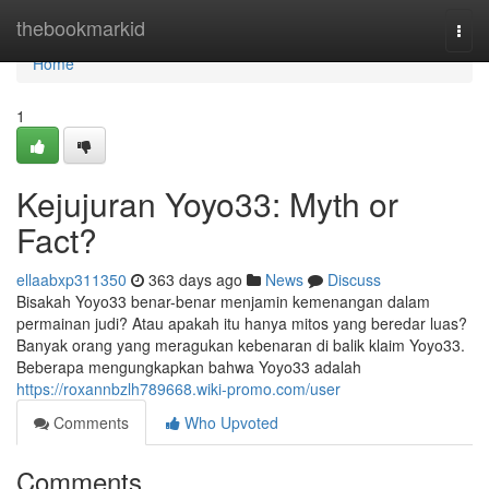
Home
thebookmarkid
Togg
navi
Home
1
Kejujuran Yoyo33: Myth or
Fact?
ellaabxp311350
363 days ago
News
Discuss
Bisakah Yoyo33 benar-benar menjamin kemenangan dalam
permainan judi? Atau apakah itu hanya mitos yang beredar luas?
Banyak orang yang meragukan kebenaran di balik klaim Yoyo33.
Beberapa mengungkapkan bahwa Yoyo33 adalah
https://roxannbzlh789668.wiki-promo.com/user
Comments
Who Upvoted
Comments