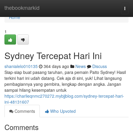
Home
thebookmarkid
Togg
navi
Home
1
Sydney Tercepat Hari Ini
shanialelo010135
364 days ago
News
Discuss
Siap-siap buat pasang taruhan, para pemain Paito Sydney! Hasil
terkini hari ini udah datang. Cek aja di sini, yuk! Lihat langsung
pembagiannya yang gembira, lengkap dengan angka. Jangan
sampai hilang kesempatan untuk
https://charlieqnmc270272.mybjjblog.com/sydney-tercepat-hari-
ini-48131607
Comments
Who Upvoted
Comments