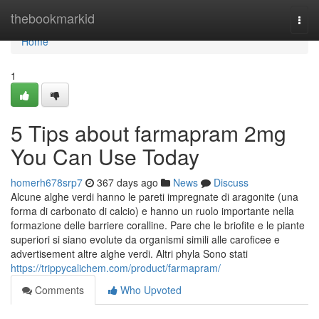
Home
thebookmarkid
Togg
navi
Home
1
5 Tips about farmapram 2mg
You Can Use Today
homerh678srp7
367 days ago
News
Discuss
Alcune alghe verdi hanno le pareti impregnate di aragonite (una
forma di carbonato di calcio) e hanno un ruolo importante nella
formazione delle barriere coralline. Pare che le briofite e le piante
superiori si siano evolute da organismi simili alle caroficee e
advertisement altre alghe verdi. Altri phyla Sono stati
https://trippycalichem.com/product/farmapram/
Comments
Who Upvoted