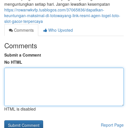
menguntungkan setiap hari. Jangan lewatkan kesempatan
https://rowanwkvfp.tusblogos.com/37065836/dapatkan-
keuntungan-maksimal-di-totowayang-link-resmi-agen-togel-toto-
slot-gacor-terpercaya
Comments
Who Upvoted
Comments
Submit a Comment
No HTML
HTML is disabled
Report Page