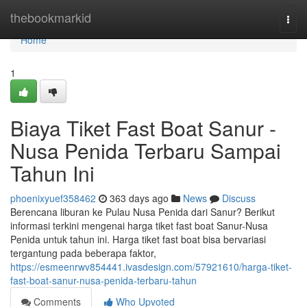
Home
thebookmarkid
Togg
navi
Home
1
Biaya Tiket Fast Boat Sanur -
Nusa Penida Terbaru Sampai
Tahun Ini
phoenixyuef358462
363 days ago
News
Discuss
Berencana liburan ke Pulau Nusa Penida dari Sanur? Berikut
informasi terkini mengenai harga tiket fast boat Sanur-Nusa
Penida untuk tahun ini. Harga tiket fast boat bisa bervariasi
tergantung pada beberapa faktor,
https://esmeenrwv854441.ivasdesign.com/57921610/harga-tiket-
fast-boat-sanur-nusa-penida-terbaru-tahun
Comments
Who Upvoted