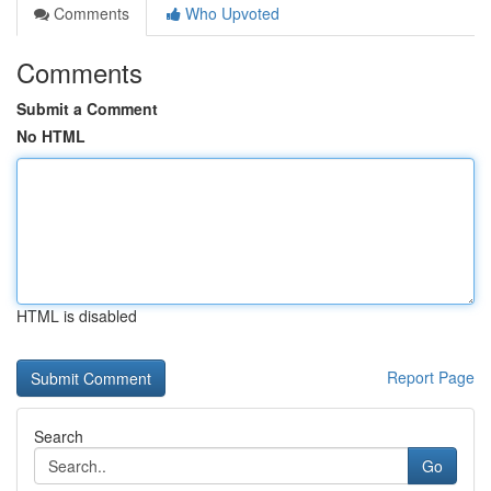
Comments
Who Upvoted
Comments
Submit a Comment
No HTML
HTML is disabled
Report Page
Search
Go