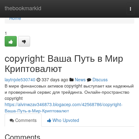
Home
thebookmarkid
Togg
navi
Home
1
copyright: Ваша Путь в Мир
Криптовалют
laytnjxle530740
337 days ago
News
Discuss
В мире финансовых активов copyright выступает как надежный
и проверенный сервис для трейдинга. Онлайн-пространство
copyright
https://alvinwzav346873.blogacep.com/42568786/copyright-
Ваша-Путь-в-Мир-Криптовалют
Comments
Who Upvoted
Comments