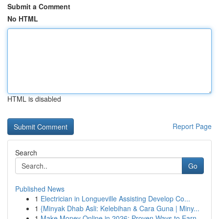
Submit a Comment
No HTML
HTML is disabled
Report Page
Search
Go
Published News
1
Electrician in Longueville Assisting Develop Co...
1
{Minyak Dhab Asli: Kelebihan & Cara Guna | Miny...
1
Make Money Online in 2026: Proven Ways to Earn