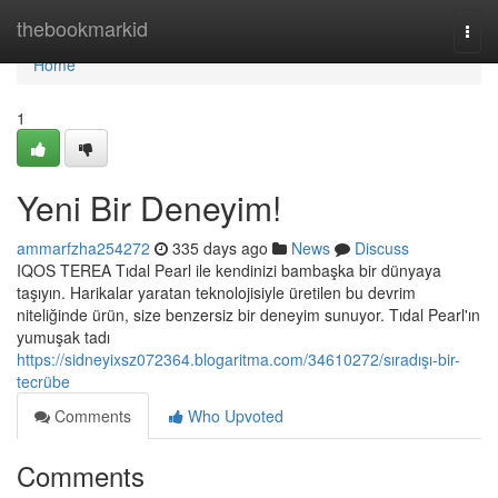
Home
thebookmarkid
Togg
navi
Home
1
Yeni Bir Deneyim!
ammarfzha254272
335 days ago
News
Discuss
IQOS TEREA Tıdal Pearl ile kendinizi bambaşka bir dünyaya
taşıyın. Harikalar yaratan teknolojisiyle üretilen bu devrim
niteliğinde ürün, size benzersiz bir deneyim sunuyor. Tıdal Pearl'ın
yumuşak tadı
https://sidneyixsz072364.blogaritma.com/34610272/sıradışı-bir-
tecrübe
Comments
Who Upvoted
Comments