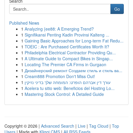
Search
Go
Published News
1
Analyzing {ee88: A Emerging Trend?
1
Signifikansi Penting Kadin Provinsi Kalteng ...
1
Gaining Basic Approaches for Long-term Fat Redu...
1
TOEIC : Are Purchased Certificates Worth It?
1
Philadelphia Electrical Contractor Providing Qu...
1
A Ultimate Guide to Compact Bikes in Singap...
1
Locating The Premier CA Firms in Gurgaon
1
Дизайнерский ремонт Создаем стиль и стиль ва...
1
Cream888 Promotion Don't Miss Out!
1
עורך דין אברהם הופרט: המומחה שלך בדיני נזיקין
1
Acelera tu sitio web: Beneficios del Hosting Lo...
1
Mastering Stock Control: A Detailed Guide
Copyright © 2026 |
Advanced Search
|
Live
|
Tag Cloud
|
Top
Users
| Made with
Kliqqi CMS
|
All RSS Feeds