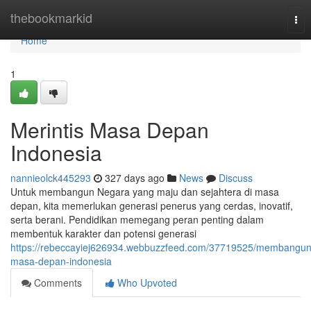
Home
thebookmarkid
Tog
nav
Home
1
Merintis Masa Depan
Indonesia
nannieolck445293
327 days ago
News
Discuss
Untuk membangun Negara yang maju dan sejahtera di masa
depan, kita memerlukan generasi penerus yang cerdas, inovatif,
serta berani. Pendidikan memegang peran penting dalam
membentuk karakter dan potensi generasi
https://rebeccayiej626934.webbuzzfeed.com/37719525/membangun
masa-depan-indonesia
Comments
Who Upvoted