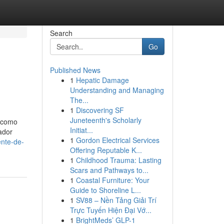
Search
Go
Published News
1
Hepatic Damage
Understanding and Managing
The...
1
Discovering SF
Juneteenth's Scholarly
s como
Initiat...
ador
1
Gordon Electrical Services
ente-de-
Offering Reputable K...
1
Childhood Trauma: Lasting
Scars and Pathways to...
1
Coastal Furniture: Your
Guide to Shoreline L...
1
SV88 – Nền Tảng Giải Trí
Trực Tuyến Hiện Đại Vớ...
1
BrightMeds’ GLP-1