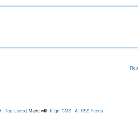
Rep
d
|
Top Users
| Made with
Kliqqi CMS
|
All RSS Feeds