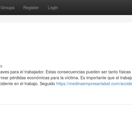
Groups
Register
Login
ss
aves para el trabajador. Estas consecuencias pueden ser tanto física
rear pérdidas económicas para la víctima. Es importante que el trabaj
cidente en el trabajo. Seguido
https://medinaempresarialsst.com/accid