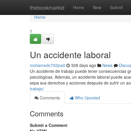
Home
thebookmarkid
Home
New
Submit
Home
1
Un accidente laboral
mohamedc702jos0
328 days ago
News
Discu
Un accidente de trabajo puede tener consecuencias gr
psicológicas. Además, un accidente laboral puede acar
sepa sus derechos y acciones después de sufrir un ac
trabajo/
Comments
Who Upvoted
Comments
Submit a Comment