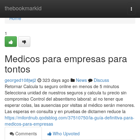
Home
thebookmarkid
Togg
navi
Home
1
Medicos para empresas para
tontos
georged108jwj2
323 days ago
News
Discuss
Retornar Calcula tu seguro online en menos de 5 minutos
Selecciona unidad de nuestros seguros y calcula tu precio sin
compromiso Control del absentismo laboral: al no tener que
esperar colas, las ausencias por visitas al médico serán menores.
Las esperas en consulta y en pruebas de dictamen reduce la
https://milordnub.qodsblog.com/37510750/la-guía-definitiva-para-
medicos-para-empresas
Comments
Who Upvoted