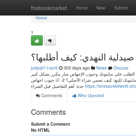
Home
thebookmarkid
Home
New
Submit
Home
1
صيدلية النهدي: كيف أطلبها؟
judyq011xsn5
305 days ago
News
Discuss
 الطلب على سايتوتك وحبوب الإجهاض صار يتكرر بشكل كبير
في جدة والرياض، وهالعناوين تركّز على أماكن البيع وخيارات الشراء المضمونة. 1- ☑ سايتوتك للبيع: كيف تضمن شراء الأصلي؟ 2- ☑ حبوب اجهاض
جدة: أهم التفاصيل قبل الشراء
https://teresav469wvt9.sh
Comments
Who Upvoted
Comments
Submit a Comment
No HTML