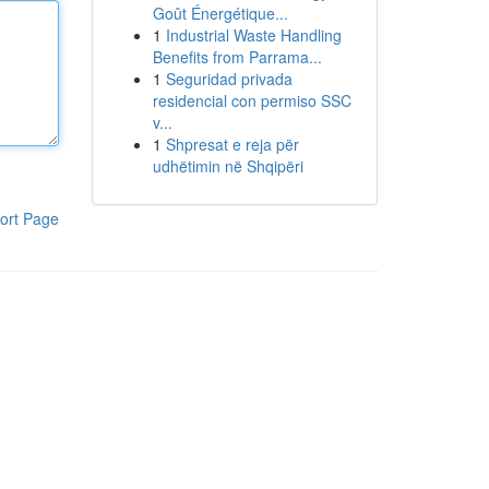
Goût Énergétique...
1
Industrial Waste Handling
Benefits from Parrama...
1
Seguridad privada
residencial con permiso SSC
v...
1
Shpresat e reja për
udhëtimin në Shqipëri
ort Page