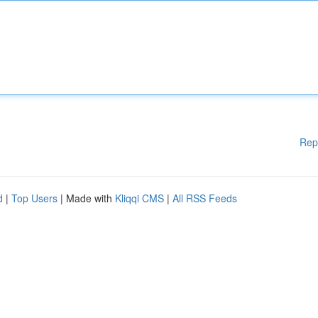
Rep
d
|
Top Users
| Made with
Kliqqi CMS
|
All RSS Feeds