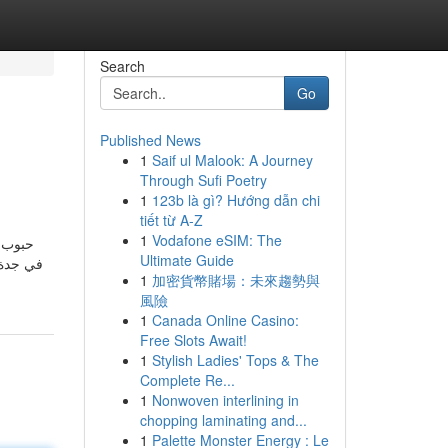
Search
Go
Published News
1
Saif ul Malook: A Journey
Through Sufi Poetry
1
123b là gì? Hướng dẫn chi
tiết từ A-Z
1
Vodafone eSIM: The
حبوب ا
Ultimate Guide
1
加密貨幣賭場：未來趨勢與
風險
1
Canada Online Casino:
Free Slots Await!
1
Stylish Ladies' Tops & The
Complete Re...
1
Nonwoven interlining in
chopping laminating and...
1
Palette Monster Energy : Le