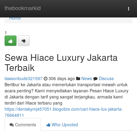
Home
thebookmarkid
Togg
navi
Home
1
Sewa Hiace Luxury Jakarta
Terbaik
lawsonbude321597
306 days ago
News
Discuss
Berlibur ke Jakarta atau memerlukan transportasi mewah untuk
acara penting? Kami menyediakan layanan Pesan Hiace Luxury
di Jakarta dengan tarif yang sangat terjangkau. armada kami
terdiri dari Hiace terbaru yang
https://deniskymj457051.blogolize.com/cari-hiace-lux-jakarta-
76664811
Comments
Who Upvoted