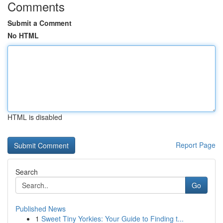
Comments
Submit a Comment
No HTML
HTML is disabled
Report Page
Search
Go
Published News
1
Sweet Tiny Yorkies: Your Guide to Finding t...