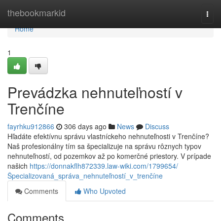
Home
thebookmarkid
Togg
navi
Home
1
Prevádzka nehnuteľností v
Trenčíne
fayrhku912866
306 days ago
News
Discuss
Hľadáte efektívnu správu vlastníckeho nehnuteľnosti v Trenčíne?
Naš profesionálny tím sa špecializuje na správu rôznych typov
nehnuteľností, od pozemkov až po komerčné priestory. V prípade
našich
https://donnakflh872339.law-wiki.com/1799654/
Špecializovaná_správa_nehnuteľností_v_trenčíne
Comments
Who Upvoted
Comments