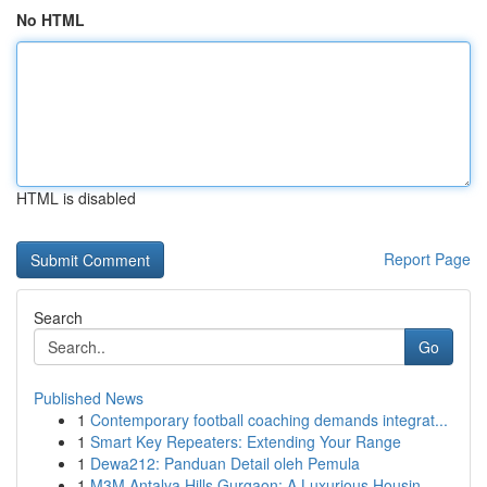
No HTML
HTML is disabled
Report Page
Search
Go
Published News
1
Contemporary football coaching demands integrat...
1
Smart Key Repeaters: Extending Your Range
1
Dewa212: Panduan Detail oleh Pemula
1
M3M Antalya Hills Gurgaon: A Luxurious Housin...