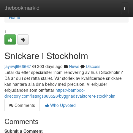
Home
thebookmarkid
Togg
navi
Home
1
Snickare i Stockholm
jaynwjl666667
303 days ago
News
Discuss
Letar du efter specialister inom renovering av hus i Stockholm?
Då är du i det rätta stället. Vår storlek av kvalificerade snickare
kan hantera alla dina behov med precision. Vi erbjuder
erbjudanden som omfattar
https://bamboo-
directory.com/listings863526/byggnadsvaktörer-i-stockholm
Comments
Who Upvoted
Comments
Submit a Comment