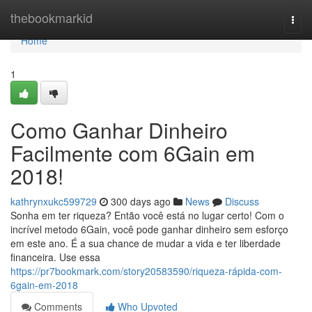
Home
thebookmarkid
Togg
navi
Home
1
Como Ganhar Dinheiro
Facilmente com 6Gain em
2018!
kathrynxukc599729
300 days ago
News
Discuss
Sonha em ter riqueza? Então você está no lugar certo! Com o
incrível metodo 6Gain, você pode ganhar dinheiro sem esforço
em este ano. É a sua chance de mudar a vida e ter liberdade
financeira. Use essa
https://pr7bookmark.com/story20583590/riqueza-rápida-com-
6gain-em-2018
Comments
Who Upvoted