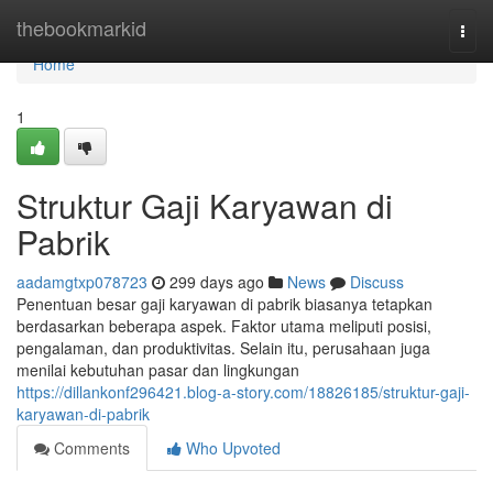
Home
thebookmarkid
Togg
navi
Home
1
Struktur Gaji Karyawan di
Pabrik
aadamgtxp078723
299 days ago
News
Discuss
Penentuan besar gaji karyawan di pabrik biasanya tetapkan
berdasarkan beberapa aspek. Faktor utama meliputi posisi,
pengalaman, dan produktivitas. Selain itu, perusahaan juga
menilai kebutuhan pasar dan lingkungan
https://dillankonf296421.blog-a-story.com/18826185/struktur-gaji-
karyawan-di-pabrik
Comments
Who Upvoted