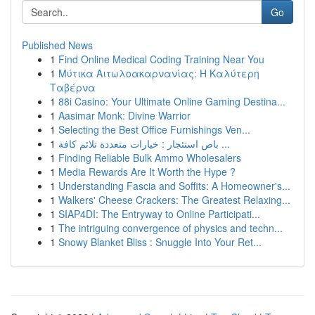
Go
Published News
1
Find Online Medical Coding Training Near You
1
Μύτικα Αιτωλοακαρνανίας: Η Καλύτερη
Ταβέρνα
1
88i Casino: Your Ultimate Online Gaming Destina...
1
Aasimar Monk: Divine Warrior
1
Selecting the Best Office Furnishings Ven...
1
باص استئجار : خيارات متعددة تلائم كافة ...
1
Finding Reliable Bulk Ammo Wholesalers
1
Media Rewards Are It Worth the Hype ?
1
Understanding Fascia and Soffits: A Homeowner's...
1
Walkers' Cheese Crackers: The Greatest Relaxing...
1
SIAP4DI: The Entryway to Online Participati...
1
The intriguing convergence of physics and techn...
1
Snowy Blanket Bliss : Snuggle Into Your Ret...