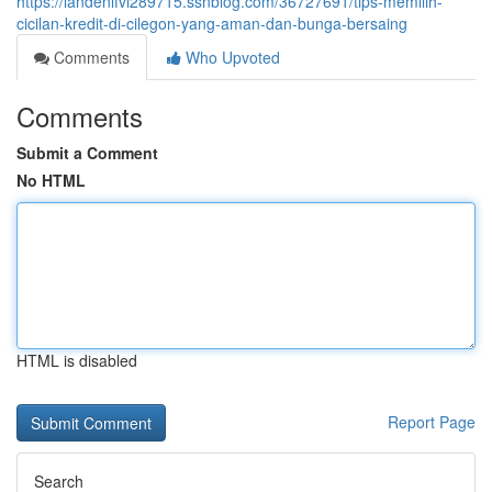
https://landenlfvi289715.ssnblog.com/36727691/tips-memilih-
cicilan-kredit-di-cilegon-yang-aman-dan-bunga-bersaing
Comments
Who Upvoted
Comments
Submit a Comment
No HTML
HTML is disabled
Report Page
Search