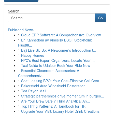
Search
Go
Published News
1
Cloud ERP Software: A Comprehensive Overview
1
En Kännedom av Kinesisk BBQ i Stockholm:
Plus86...
1
Baji Live Sic Bo: A Newcomer's Introduction t...
1
Happy Homes
1
NYC's Best Expert Organizers: Locate Your ...
1
Taxi Noida to Udaipur Book Your Ride Now
1
Essential Cleanroom Accessories: A
Comprehensiv...
1
Seat Leasing BPO: Your Cost-Effective Call Cent...
1
Bakersfield Auto Windshield Restoration
1
Toa Payoh Mall
1
Strategic partnerships drive momentum in burgeo...
1
Are Your Brew Safe ? Third Analytical An...
1
Top Hiring Patterns: A Handbook for HR
1
Upgrade Your Visit: Luxury Hotel Drink Creations