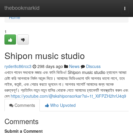
Home
thebookmarkid
Togg
navi
Home
1
Shipon music studio
ryder8c86rcc3
298 days ago
News
Discuss
এখানে পাবেন সবথেকে মজার এবং ফানি ভিডিও! Shipon music studio চ্যানেলে আমরা
চেষ্টা করি আপনাকে নির্মল আনন্দ দিতে। আমাদের ভিডিওগুলো যদি আপনার ভালো লাগে, তবে
লাইক, কমেন্ট, এবং শেয়ার করতে ভুলবেন না। আপনার সাপোর্ট আমাদের জন্য অনেক
গুরুত্বপূর্ণ। প্রতিদিন নতুন নতুন হাসির খোরাক পেতে আমাদের চ্যানেলটি সাবস্ক্রাইব করুন এবং
বেল
https://youtube.com/@skshiponsorkar?si=1t_XiFPZH2hrU4q9
Comments
Who Upvoted
Comments
Submit a Comment