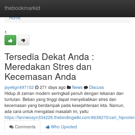
Home
thebookmarkid
Home
1
Tersedia Dekat Anda :
Meredakan Stres dan
Kecemasan Anda
jayekgn497152
271 days ago
News
Discuss
Hidup di zaman modern seringkali penuh dengan tekanan dan
tuntutan. Beban yang tinggi dapat menyebabkan stres dan
kecemasan yang berdampak pada kesejahteraan kita. Namun,
ada cara untuk mengatasi masalah ini, yaitu
https://fannieosyn334228.thebindingwiki.com/8638270/cari_hipn
Comments
Who Upvoted