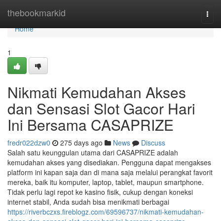
Home
thebookmarkid
Togg
navi
Home
1
Nikmati Kemudahan Akses
dan Sensasi Slot Gacor Hari
Ini Bersama CASAPRIZE
fredr022dzw0
275 days ago
News
Discuss
Salah satu keunggulan utama dari CASAPRIZE adalah
kemudahan akses yang disediakan. Pengguna dapat mengakses
platform ini kapan saja dan di mana saja melalui perangkat favorit
mereka, baik itu komputer, laptop, tablet, maupun smartphone.
Tidak perlu lagi repot ke kasino fisik, cukup dengan koneksi
internet stabil, Anda sudah bisa menikmati berbagai
https://riverbczxs.fireblogz.com/69596737/nikmati-kemudahan-