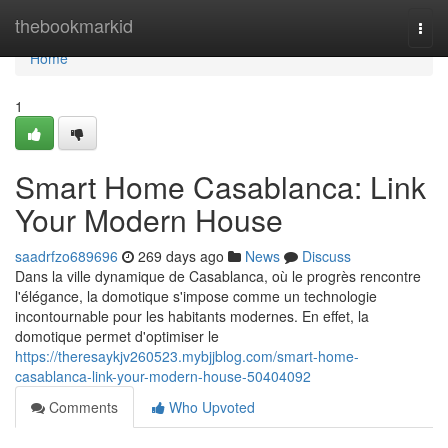
Home
thebookmarkid
Togg
navi
Home
1
Smart Home Casablanca: Link
Your Modern House
saadrfzo689696
269 days ago
News
Discuss
Dans la ville dynamique de Casablanca, où le progrès rencontre
l'élégance, la domotique s'impose comme un technologie
incontournable pour les habitants modernes. En effet, la
domotique permet d'optimiser le
https://theresaykjv260523.mybjjblog.com/smart-home-
casablanca-link-your-modern-house-50404092
Comments
Who Upvoted