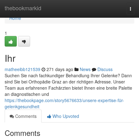
Home
thebookmarkid
Togg
navi
Home
1
Ihr
matheeibb121539
271 days ago
News
Discuss
Suchen Sie nach fachkundiger Behandlung Ihrer Gelenke? Dann
sind Sie bei Orthopädie Graz an der richtigen Adresse. Unser
Team aus erfahrenen Fachärzten bietet Ihnen eine breite Palette
an diagnostischen und
https://thebookpage.com/story5676633/unsere-expertise-für-
gelenkgesundheit
Comments
Who Upvoted
Comments