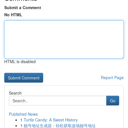
Submit a Comment
No HTML
HTML is disabled
Report Page
Search
Go
Published News
1
Turtle Candy: A Sweet History
1
靓号地址生成器：轻松获取波场靓号地址