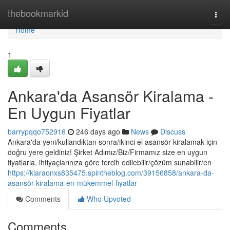
Home
thebookmarkid
Togg
navi
Home
1
Ankara'da Asansör Kiralama -
En Uygun Fiyatlar
barrypqqo752916
246 days ago
News
Discuss
Ankara'da yeni/kullandıktan sonra/ikinci el asansör kiralamak için
doğru yere geldiniz! Şirket Adımız/Biz/Firmamız size en uygun
fiyatlarla, ihtiyaçlarınıza göre tercih edilebilir/çözüm sunabilir/en
https://kiaraonxs835475.spintheblog.com/39156858/ankara-da-
asansör-kiralama-en-mükemmel-fiyatlar
Comments
Who Upvoted
Comments