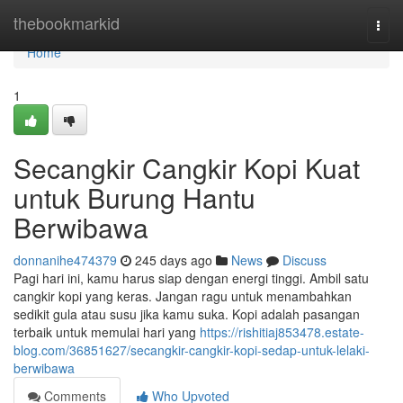
Home
thebookmarkid
Togg
navi
Home
1
Secangkir Cangkir Kopi Kuat
untuk Burung Hantu
Berwibawa
donnanihe474379
245 days ago
News
Discuss
Pagi hari ini, kamu harus siap dengan energi tinggi. Ambil satu
cangkir kopi yang keras. Jangan ragu untuk menambahkan
sedikit gula atau susu jika kamu suka. Kopi adalah pasangan
terbaik untuk memulai hari yang
https://rishitiaj853478.estate-
blog.com/36851627/secangkir-cangkir-kopi-sedap-untuk-lelaki-
berwibawa
Comments
Who Upvoted