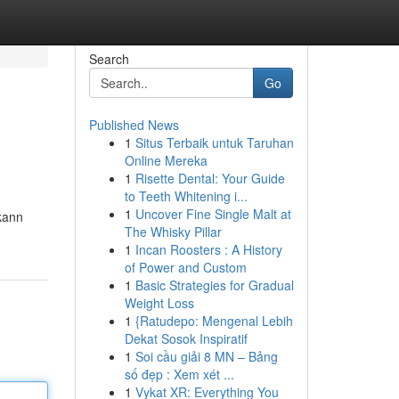
Search
Go
Published News
1
Situs Terbaik untuk Taruhan
Online Mereka
1
Risette Dental: Your Guide
to Teeth Whitening i...
1
Uncover Fine Single Malt at
kann
The Whisky Pillar
1
Incan Roosters : A History
of Power and Custom
1
Basic Strategies for Gradual
Weight Loss
1
{Ratudepo: Mengenal Lebih
Dekat Sosok Inspiratif
1
Soi cầu giải 8 MN – Bảng
số đẹp : Xem xét ...
1
Vykat XR: Everything You