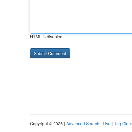
HTML is disabled
Copyright © 2026 |
Advanced Search
|
Live
|
Tag Clou