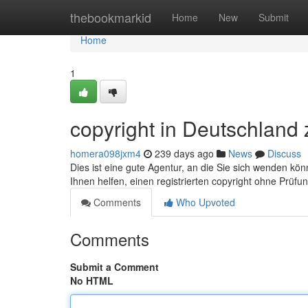
Home
thebookmarkid
Home
New
Submit
Home
1
copyright in Deutschland 
homera098jxm4
239 days ago
News
Discuss
Dies ist eine gute Agentur, an die Sie sich wenden k
Ihnen helfen, einen registrierten copyright ohne Prüfu
Comments
Who Upvoted
Comments
Submit a Comment
No HTML