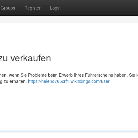
Groups
Register
Login
zu verkaufen
önnen, wenn Sie Probleme beim Erwerb Ihres Führerscheins haben. Sie 
ng zu erhalten.
https://heleno765crf1.wikitidings.com/user