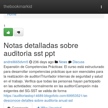
Home
thebookmarkid
Togg
navi
Home
1
Notas detalladas sobre
auditoria sst ppt
andreil665dvm5
236 days ago
News
Discuss
Expansión de Competencias Prácticas: El curso está estructurado
para desarrollar competencias prácticas que son esenciales para
la realización de auditoríTriunfador internas de seguridad y salud
en el trabajo. Verifica que todas las personas hayan participado
en las actividades: normalmente en las auditoríCampeón más
exigentes del SG-SST se valida de forma
https://auditoriastop14689.blogofoto.com/69953521/se-
desconoce-detalles-sobre-auditoria-anual-sst
Comments
Who Upvoted