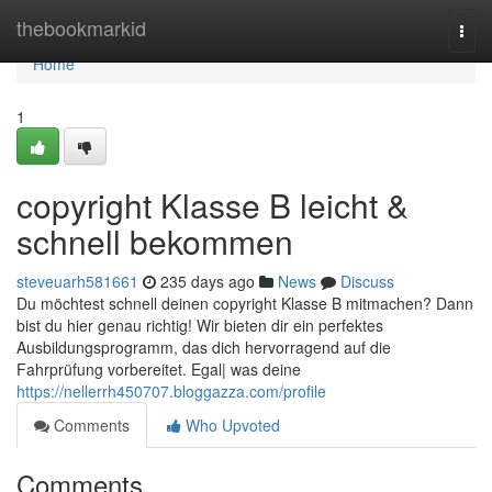
Home
thebookmarkid
Togg
navi
Home
1
copyright Klasse B leicht &
schnell bekommen
steveuarh581661
235 days ago
News
Discuss
Du möchtest schnell deinen copyright Klasse B mitmachen? Dann
bist du hier genau richtig! Wir bieten dir ein perfektes
Ausbildungsprogramm, das dich hervorragend auf die
Fahrprüfung vorbereitet. Egal| was deine
https://nellerrh450707.bloggazza.com/profile
Comments
Who Upvoted
Comments