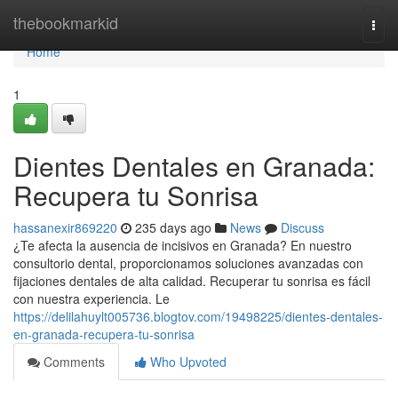
Home
thebookmarkid
Togg
navi
Home
1
Dientes Dentales en Granada:
Recupera tu Sonrisa
hassanexir869220
235 days ago
News
Discuss
¿Te afecta la ausencia de incisivos en Granada? En nuestro
consultorio dental, proporcionamos soluciones avanzadas con
fijaciones dentales de alta calidad. Recuperar tu sonrisa es fácil
con nuestra experiencia. Le
https://delilahuylt005736.blogtov.com/19498225/dientes-dentales-
en-granada-recupera-tu-sonrisa
Comments
Who Upvoted