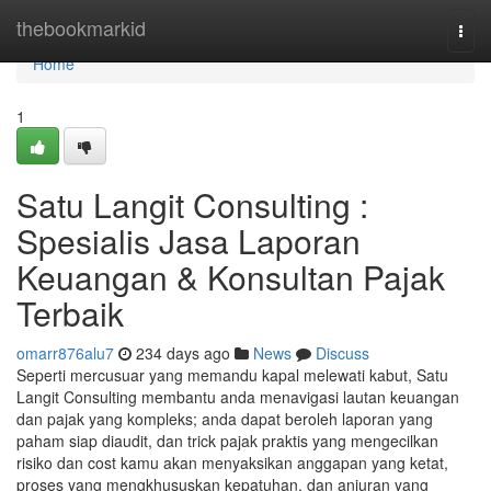
Home
thebookmarkid
Togg
navi
Home
1
Satu Langit Consulting :
Spesialis Jasa Laporan
Keuangan & Konsultan Pajak
Terbaik
omarr876alu7
234 days ago
News
Discuss
Seperti mercusuar yang memandu kapal melewati kabut, Satu
Langit Consulting membantu anda menavigasi lautan keuangan
dan pajak yang kompleks; anda dapat beroleh laporan yang
paham siap diaudit, dan trick pajak praktis yang mengecilkan
risiko dan cost kamu akan menyaksikan anggapan yang ketat,
proses yang mengkhususkan kepatuhan, dan anjuran yang