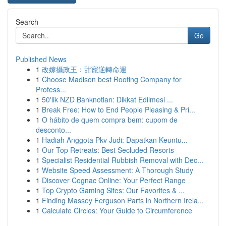
Search
Go
Published News
1
改嫁攝政王：甜寵逆轉命運
1
Choose Madison best Roofing Company for
Profess...
1
50'lik NZD Banknotları: Dikkat Edilmesi ...
1
Break Free: How to End People Pleasing & Pri...
1
O hábito de quem compra bem: cupom de
desconto...
1
Hadiah Anggota Pkv Judi: Dapatkan Keuntu...
1
Our Top Retreats: Best Secluded Resorts
1
Specialist Residential Rubbish Removal with Dec...
1
Website Speed Assessment: A Thorough Study
1
Discover Cognac Online: Your Perfect Range
1
Top Crypto Gaming Sites: Our Favorites & ...
1
Finding Massey Ferguson Parts in Northern Irela...
1
Calculate Circles: Your Guide to Circumference