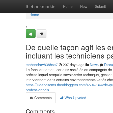
Home
thebookmarkid
Home
New
Submit
Home
1
De quelle façon agit les e
incluant les techniciens p
mahendrav838hse7
207 days ago
News
Discu
Le fonctionnement certains sociétés en compagnie de p
précise lequel resquille savoir-créer technique, gesti
interviennent dans certains environnements variés chem
https://judahdsems.theobloggers.com/45947344/de-quell
professionnels
Comments
Who Upvoted
Comments