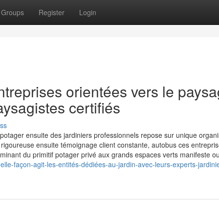
Groups
Register
Login
ntreprises orientées vers le pays
aysagistes certifiés
ss
otager ensuite des jardiniers professionnels repose sur unique organi
on rigoureuse ensuite témoignage client constante, autobus ces entrepri
inant du primitif potager privé aux grands espaces verts manifeste ou 
e-façon-agit-les-entités-dédiées-au-jardin-avec-leurs-experts-jardini