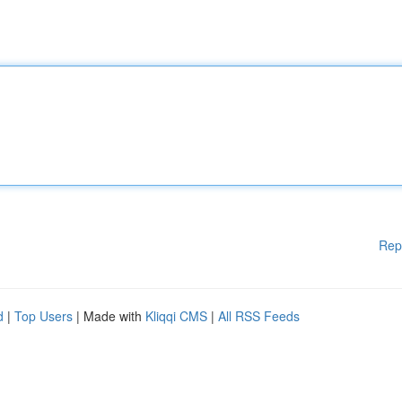
Rep
d
|
Top Users
| Made with
Kliqqi CMS
|
All RSS Feeds