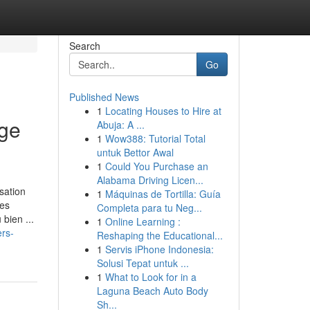
Search
Go
Published News
1
Locating Houses to Hire at
age
Abuja: A ...
1
Wow388: Tutorial Total
untuk Bettor Awal
1
Could You Purchase an
Alabama Driving Licen...
sation
1
Máquinas de Tortilla: Guía
ses
Completa para tu Neg...
bien ...
1
Online Learning :
ers-
Reshaping the Educational...
1
Servis iPhone Indonesia:
Solusi Tepat untuk ...
1
What to Look for in a
Laguna Beach Auto Body
Sh...