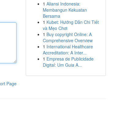
1
Aliansi Indonesia:
Membangun Kekuatan
Bersama
1
Kubet: Hướng Dẫn Chi Tiết
và Mẹo Chơi
1
Buy copyright Online: A
Comprehensive Overview
1
International Healthcare
Accreditation: A Inter...
1
Empresa de Publicidade
Digital: Um Guia A...
ort Page