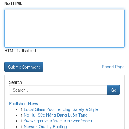
No HTML
HTML is disabled
Report Page
Search
Go
Published News
1
Local Glass Pool Fencing: Safety & Style
1
Nổ Hũ: Sức Nóng Đang Luôn Tăng
1
נתנאל נשיא: סיפורו של פורץ דרך ישראלי
1
Newark Quality Roofing